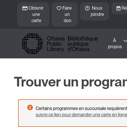
Passer au contenu principal
Obtenir 
Faire 
Nous 
Ré
une 
un 
joindre
carte
don
À 
propos
Trouver un progr
Certains programmes en succursale requièrent u
suivre ce lien pour demander une carte en lign