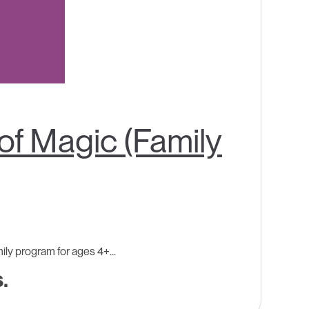
f Magic (Family
ly program for ages 4+...
.