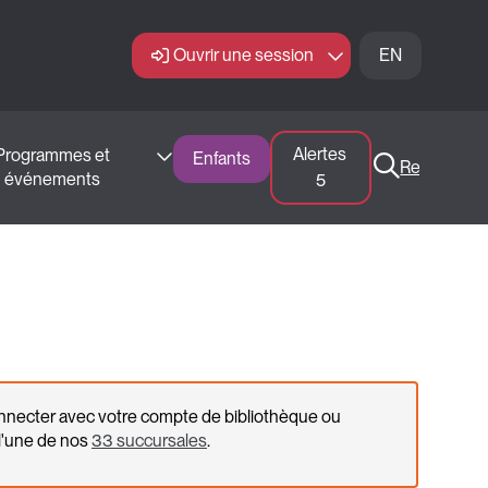
Ouvrir une session
EN
Alertes 
Programmes et 
Enfants
Recherche
événements 
5
onnecter avec votre compte de bibliothèque ou
l'une de nos
33 succursales
.